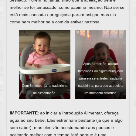
desfiado. Porém no jantar, sinto que a aceitação dela é
melhor se for amassado, como papinha mesmo. Não sei se
está mais cansada / preguiçosa para mastigar, mas ela
come bem melhor se a comida estiver pastosa.
Após a refeição, coloco
tampinhas ou algum brinquedo
para ela se entreter, ainda na
Com 6 meses, já na cadeirinha
cadeirinha, para que associe a
de alimentação.
um momento divertido.
IMPORTANTE
: ao iniciar a Introdução Alimentar, ofereça
água ao seu bebê. Eles estranham bastante (já que é algo
sem sabor), mas eles vão acostumando aos poucos e
aceitando melhor com o tempo (até porque é uma