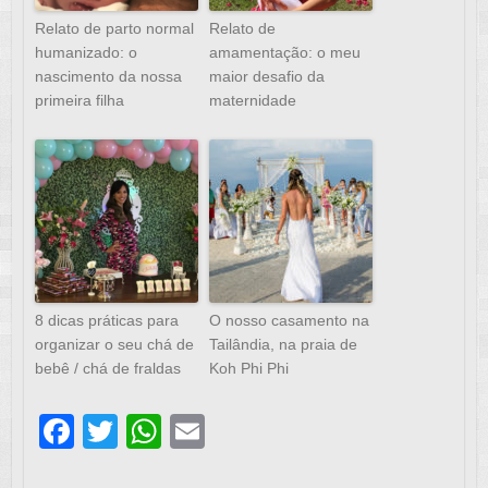
Relato de parto normal
Relato de
humanizado: o
amamentação: o meu
nascimento da nossa
maior desafio da
primeira filha
maternidade
8 dicas práticas para
O nosso casamento na
organizar o seu chá de
Tailândia, na praia de
bebê / chá de fraldas
Koh Phi Phi
F
T
W
E
a
wi
h
m