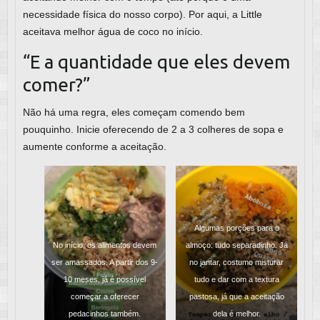
necessidade física do nosso corpo). Por aqui, a Little
aceitava melhor água de coco no início.
“E a quantidade que eles devem
comer?”
Não há uma regra, eles começam comendo bem
pouquinho. Inicie oferecendo de 2 a 3 colheres de sopa e
aumente conforme a aceitação.
Algumas porções para o
No início, os alimentos devem
almoço: tudo separadinho. Já
ser amassados. A partir dos 9-
no jantar, costumo misturar
10 meses, já é possível
tudo e dar com a textura
começar a oferecer
pastosa, já que a aceitação
pedacinhos também.
dela é melhor.