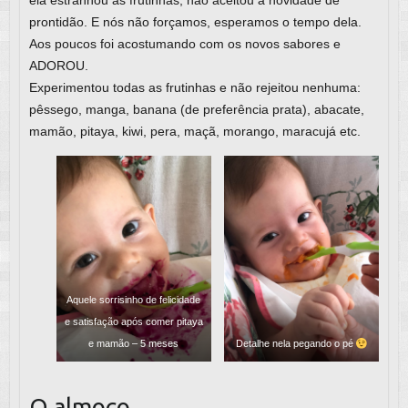
prontidão. E nós não forçamos, esperamos o tempo dela.
Aos poucos foi acostumando com os novos sabores e
ADOROU.
Experimentou todas as frutinhas e não rejeitou nenhuma:
pêssego, manga, banana (de preferência prata), abacate,
mamão, pitaya, kiwi, pera, maçã, morango, maracujá etc.
Aquele sorrisinho de felicidade
e satisfação após comer pitaya
e mamão – 5 meses
Detalhe nela pegando o pé
O almoço