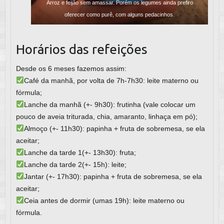
Arroz e feijão sem amassar. Porém os legumes ainda prefiro
oferecer como purê, com alguns pedacinhos.
Horários das refeições
Desde os 6 meses fazemos assim:
Café da manhã, por volta de 7h-7h30: leite materno ou
fórmula;
Lanche da manhã (+- 9h30): frutinha (vale colocar um
pouco de aveia triturada, chia, amaranto, linhaça em pó);
Almoço (+- 11h30): papinha + fruta de sobremesa, se ela
aceitar;
Lanche da tarde 1(+- 13h30): fruta;
Lanche da tarde 2(+- 15h): leite;
Jantar (+- 17h30): papinha + fruta de sobremesa, se ela
aceitar;
Ceia antes de dormir (umas 19h): leite materno ou
fórmula.