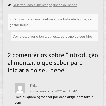
c
tt
at
ail
ia
,
introducao alimentar
,
papinhas de bebês
e
er
s
b
A
←
5 dicas para uma celebração de batizado bonita, sem
o
p
gastar muito
o
p
Como escolher o tema da festa de 1 ano do seu filho
→
k
2 comentários sobre “
Introdução
alimentar: o que saber para
iniciar a do seu bebê
”
Rita
20 de março de 2022 em 11:42
Hoje eu quero agradecer por esse artigo bem feito e
com