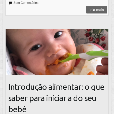
Sem Comentários
e
er
s
leia mais
b
A
o
p
o
p
k
Introdução alimentar: o que
saber para iniciar a do seu
bebê