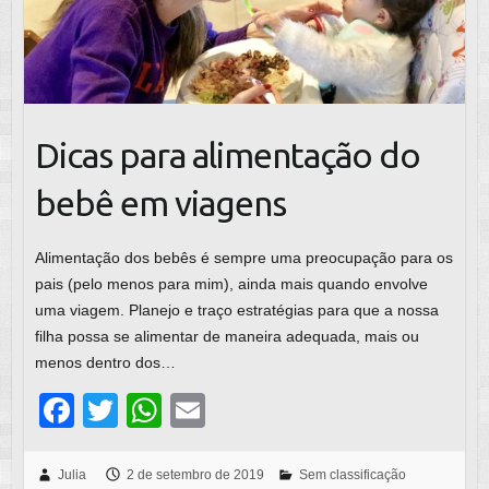
Dicas para alimentação do
bebê em viagens
Alimentação dos bebês é sempre uma preocupação para os
pais (pelo menos para mim), ainda mais quando envolve
uma viagem. Planejo e traço estratégias para que a nossa
filha possa se alimentar de maneira adequada, mais ou
menos dentro dos…
F
T
W
E
a
wi
h
m
c
tt
at
ail
Julia
2 de setembro de 2019
Sem classificação