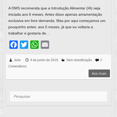
A OMS recomenda que a Introdução Alimentar (IA) seja
iniciada aos 6 meses. Antes disso apenas amamentação
exclusiva em livre demanda. Mas por aqui começamos um
pouquinho antes: aos 5 meses, já que eu voltaria a
trabalhar e gostaria de…
F
T
W
E
a
wi
h
m
c
tt
at
ail
Julia
4 de junho de 2019
Sem classificação
2
Comentários
e
er
s
leia mais
b
A
o
p
o
p
Pesquisar
k