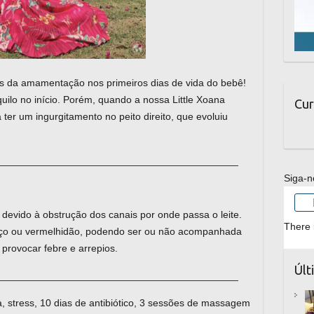
s da amamentação nos primeiros dias de vida do bebê!
quilo no início. Porém, quando a nossa Little Xoana
Cur
ter um ingurgitamento no peito direito, que evoluiu
___________________________________________
Siga-n
devido à obstrução dos canais por onde passa o leite.
There 
aço ou vermelhidão, podendo ser ou não acompanhada
rovocar febre e arrepios.
Últ
___________________________________________
a, stress, 10 dias de antibiótico, 3 sessões de massagem