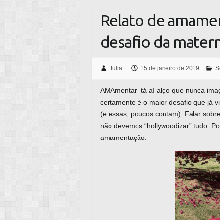
Relato de amamen
desafio da mater
Julia
15 de janeiro de 2019
S
AMAmentar: tá aí algo que nunca imagi
certamente é o maior desafio que já v
(e essas, poucos contam). Falar sobr
não devemos “hollywoodizar” tudo. Por
amamentação.