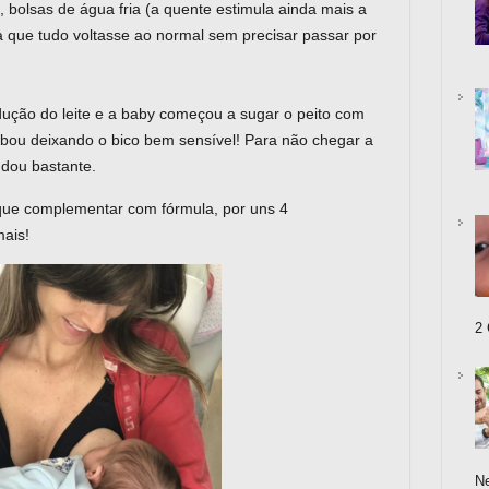
olsas de água fria (a quente estimula ainda mais a
a que tudo voltasse ao normal sem precisar passar por
dução do leite e a baby começou a sugar o peito com
abou deixando o bico bem sensível! Para não chegar a
judou bastante.
 que complementar com fórmula, por uns 4
mais!
2 
N