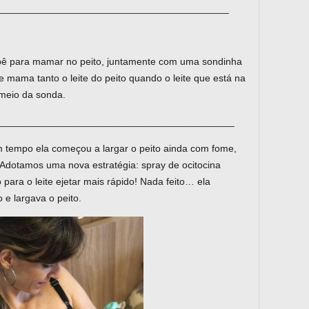
__________________________________________
bê para mamar no peito, juntamente com uma sondinha
 mama tanto o leite do peito quando o leite que está na
 meio da sonda.
___________________________________________
 tempo ela começou a largar o peito ainda com fome,
Adotamos uma nova estratégia: spray de ocitocina
para o leite ejetar mais rápido! Nada feito… ela
e largava o peito.