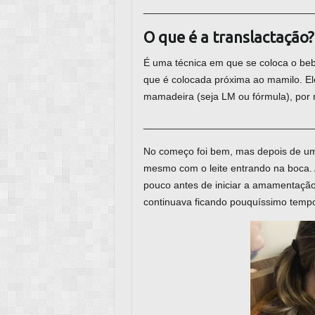
______________________________
O que é a translactação?
É uma técnica em que se coloca o be
que é colocada próxima ao mamilo. Ele
mamadeira (seja LM ou fórmula), por
______________________________
No começo foi bem, mas depois de um
mesmo com o leite entrando na boca. 
pouco antes de iniciar a amamentação 
continuava ficando pouquíssimo tempo 