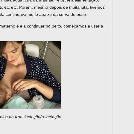
bi muita água, chá da mamãe, reforcei a alimentação,
 etc etc. Porém, mesmo depois de muita luta, tivemos
la continuava muito abaixo da curva de peso.
 materno e ela continuar no peito, começamos a usar a
cnica da translactação/relactação