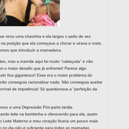
 virou uma chavinha e ela largou o peito de vez.
 na posição que ela começava a chorar e virava o rosto.
mos que introduzir a mamadeira.
antes, mas a mamãe aqui foi muito “cabeçuda” e não
i o maior desafio que já enfrentei! Parece algo
udo fica gigantesco! Esse era o maior problema do
ão conseguia racionalizar nada. Não conseguia aceitar
rrível de impotência! Só questionava a “perfeição da
 levou a uma Depressão Pós-parto
tardia.
irando leite na bombinha e oferecendo para ela, assim
do Leite Materno e meu coração ficaria um pouco mais
ro no dia não é suficiente para todas as mamadas.