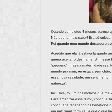
Quando completou 4 meses, parece que
Não queria mais saber! Era só colocar
Foi quando meu mundo desabou e tive
Acredito que ela já estava largando 
queria aceitar o desmame! Sim, esse fo
“pequeno”, mas na maternidade real t
mundo pra mim, eu estava sem chão, n
essa nova realidade, um sentimento ho
natureza”.
Inclusive, foi um dos motivos que me
Para amenizar esse “luto”, continuei t
continuaria recebendo os benefícios 
em paz (mais fórmula, já que o que ti