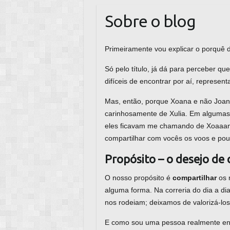
Sobre o blog
Primeiramente vou explicar o porquê 
Só pelo título, já dá para perceber q
difíceis de encontrar por aí, represe
Mas, então, porque Xoana e não Joa
carinhosamente de Xulia. Em algumas fe
eles ficavam me chamando de Xoaaana
compartilhar com vocês os voos e po
Propósito – o desejo de
O nosso propósito é
compartilhar
os 
alguma forma. Na correria do dia a d
nos rodeiam; deixamos de valorizá-lo
E como sou uma pessoa realmente enca