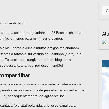
Pesq
do nome do blog.
ue sou apaixonada por joaninhas, né? Esses bichinhos,
Alu
ntam (pelo menos para mim), sorte e amor.
na? Meu nome é Julia e muitos amigos me chamam
stas a fantasia, fui vestida de Joaninha (claro), e ai
. Foi assim que surgiu o nome do blog, para
usos dessa Xoana aqui por esse mundão!
 compartilhar
nossos voos e pousos e, quem sabe,
ajudar
você de
ia, muitas vezes deixamos de perceber os encantos que
s – e, consequentemente, de agradecê-los!
ntada (e grata) pela vida, criei esse canal para