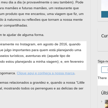
o meu dia a dia (e provavelmente o seu também). Pode
 para mamães e futuras mamães, um restaurante que
, um produto que me encantou, uma viagem que fiz, um
ado à natureza ou reflexões que tornam a nossa mente
ser compartilhadas.
m te ajudar de alguma forma.
Cur
iramente no Instagram, em agosto de 2016, quando
ue julgo importantes para quem está planejando uma
eios turísticos, aventuras etc (aquele tipo de
Siga-n
o estou planejando a minha viagem); e, em fevereiro
logomarca.
Clique aqui e conheça a nossa marca
.
There 
emas relacionados a gravidez e, quando a nossa “Little
l, mostrando todos os perrengues e as delícias de ser
Últ