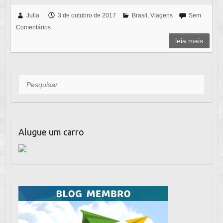
a
wi
h
m
c
tt
at
ail
Julia
3 de outubro de 2017
Brasil
,
Viagens
Sem
Comentários
e
er
s
leia mais
b
A
o
p
o
p
Pesquisar
k
Alugue um carro