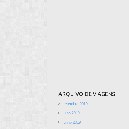
o
p
o
p
k
ARQUIVO DE VIAGENS
setembro 2019
julho 2019
junho 2019