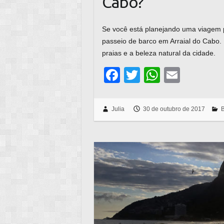
Cabo?
Se você está planejando uma viagem 
passeio de barco em Arraial do Cabo.
praias e a beleza natural da cidade.
F
T
W
E
a
wi
h
m
c
tt
at
ail
Julia
30 de outubro de 2017
B
e
er
s
b
A
o
p
o
p
k