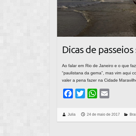
Dicas de passeios
Ao falar em Rio de Janeiro e o que faz
“paulistana da gema”, mas vim aqui c
valer a pena fazer na Cidade Maravilh
F
T
W
E
a
wi
h
m
c
tt
at
ail
Julia
24 de maio de 2017
Bras
e
er
s
b
A