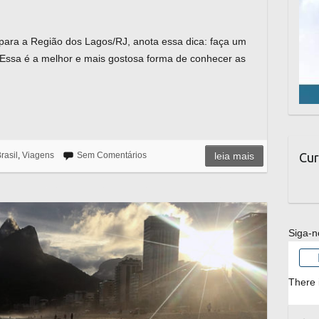
para a Região dos Lagos/RJ, anota essa dica: faça um
 Essa é a melhor e mais gostosa forma de conhecer as
Cur
rasil
,
Viagens
Sem Comentários
leia mais
Siga-n
There 