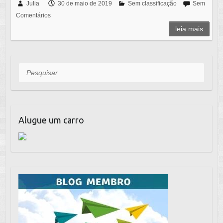
c
tt
at
ail
Julia
30 de maio de 2019
Sem classificação
Sem
Comentários
e
er
s
leia mais
b
A
o
p
o
p
Pesquisar
k
Alugue um carro