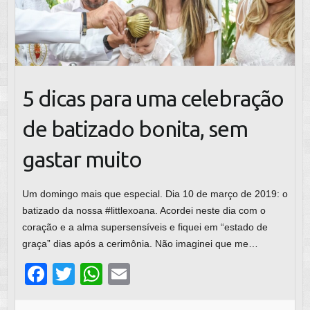
5 dicas para uma celebração
de batizado bonita, sem
gastar muito
Um domingo mais que especial. Dia 10 de março de 2019: o
batizado da nossa #littlexoana. Acordei neste dia com o
coração e a alma supersensíveis e fiquei em “estado de
graça” dias após a cerimônia. Não imaginei que me…
F
T
W
E
a
wi
h
m