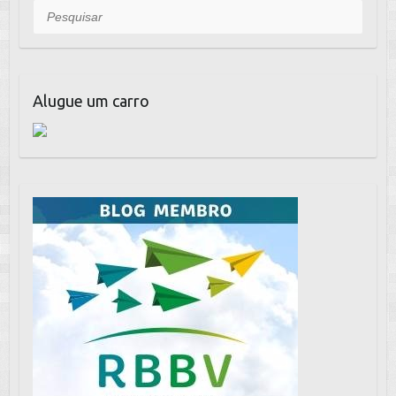
o
p
Pesquisar
k
Alugue um carro