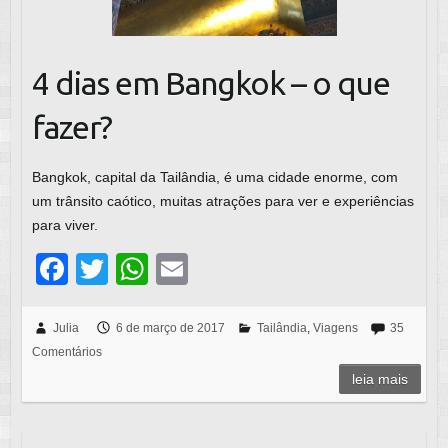
4 dias em Bangkok – o que
fazer?
Bangkok, capital da Tailândia, é uma cidade enorme, com
um trânsito caótico, muitas atrações para ver e experiências
para viver.
F
T
W
E
a
wi
h
m
c
tt
at
ail
Julia
6 de março de 2017
Tailândia
,
Viagens
35
Comentários
e
er
s
leia mais
b
A
o
p